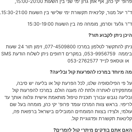
פרופ' יקי כהן, אף אוזן גרון ימי שני בין השעות 15:00-20:00,
ד"ר יעל מנור, קלינאית תקשורת ימי שלישי בין השעות 15:30-21:00.
ד"ר גלעד וסרמן, מומחה פה בין השעות 15:30-19:00
היכן ניתן לקבוע תור?
ניתן להתקשר לטלפון במרכז 077-4509800, זימון תור 24 שעות
ביממה 053-9956759, במקרים דחופים ניתן לשלוח הודעת SMS
או וטסאפ לנייד 053-2762577
מה מיוחד במרכז להפרעות קול ובליעה?
על פי הפילוסופיה שלנו, לכל הפרעת קול או בליעה יש סיבה,
ומתפקידנו לאתרה ולתת לה מענה הולם. במרכז להפרעות קול
ובליעה נגבש עבורך תוכנית טיפול מותאמת אישית ונלווה אותך עד
לריפוי. בראש צוות המרכז עומד פרופ' יקי כהן, מומחה בעל שם
עולמי, ולצידו בצוות המומחים המובילים בישראל ברפואת פה,
קלינאות תקשורת ופדגוגיית קול.
האם אתם בודקים מיתרי קול לזמרים?