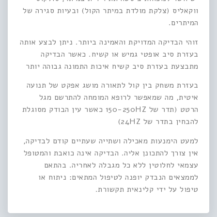
ווקאליס (צלקת מולדת במיתר הקול) ובעיות סגירה של
המיתרים.
זוהי הבדיקה המדויקת והאמינה ביותר. ניתן לבצע אותה
בעזרת סיב אופטי גמיש או קשיח. כאשר הבדיקה
מתבצעת בעזרת סיב קשיח איכות התמונה גבוהה יותר
בעזרת משחק בין קול לתאורה מושג אפקט של תנועה
איטית, מה שמאפשר לרופא המומחה להתרשם מגל
הרטט (תדר של 150-250HZ כאשר עין הבודק מסוגלת
להבחין בתדר של 24HZ)
למעט הימנעות מאכילה ושתייה שעתיים קודם לבדיקה,
אין צורך להתכונן אליה. הבדיקה אינה כואבת והמטופל
עצמאי לחלוטין ללא כל מגבלה לאחריה. בהתאם
לממצאים הנבדק יופנה לטיפול המתאים: ניתוח או
טיפול על ידי קלינאית תקשורת.